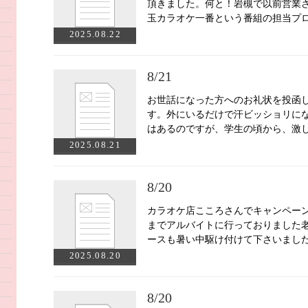
頂きました。何と！岩槻で以前営業
玉カラオケ一番という番組の担当プ
2025.08.22
8/21
お世話になった方へのお礼状を投函
す。外にいるだけで汗ビッショリに
はあるのですが、学生の頃から、激
2025.08.21
8/20
カラオケ店こころさんでキャンペー
までアルバイトに行っておりました
ースも暑い中駆け付けて下さいまし
2025.08.20
8/20