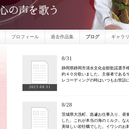
プロフィール
過去作品集
ブログ
ギャラ
8/31
静岡県静岡市清水文化会館歌謡選手
約４０分歌いました。主催者である
レコーディングの時はいつもお世話
2025.08.31
8/28
茨城県大洗町、急遽お仕事入り、昼
した。これが本当の海のミルク。な
美味しい岩牡蠣でした。イワシのお