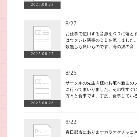
2025.08.28
8/27
お仕事で使用する音源をＣＤに落と
はウクレレ演奏のＣＤを流しました
歌無しも良いものです。海の波の音
2025.08.27
8/26
サークルの先生Ａ様のお宅へ新曲の
に行ってまいりました。その後すぐ
方々と食事です。丁度、食事してい
2025.08.26
8/22
春日部市にありますカラオケチャコ