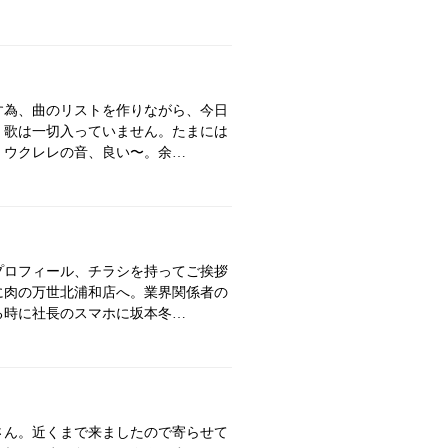
す為、曲のリストを作りながら、今日
。歌は一切入っていません。たまには
、ウクレレの音、良い〜。余…
プロフィール、チラシを持ってご挨拶
に肉の万世北浦和店へ。業界関係者の
る時に社長のスマホに坂本冬…
さん。近くまで来ましたので寄らせて