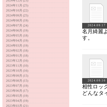
2024年12月 (23)
2024年11月 (25)
2024年10月 (22)
2024年09月 (25)
2024年08月 (19)
2024.09.17
2024年07月 (24)
名月綺麗
2024年06月 (19)
2024年05月 (18)
す。
2024年04月 (19)
2024年03月 (19)
2024年02月 (18)
2024年01月 (18)
2023年12月 (16)
2023年11月 (10)
2023年10月 (16)
2023年09月 (15)
2024.09.16
2023年08月 (15)
相性ロッ
2023年07月 (19)
2023年06月 (17)
どんなタ
2023年05月 (19)
2023年04月 (19)
2023年03月 (21)