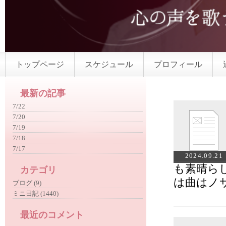
トップページ
スケジュール
プロフィール
最新の記事
7/22
7/20
7/19
7/18
7/17
2024.09.21
も素晴ら
カテゴリ
は曲はノ
ブログ (9)
ミニ日記 (1440)
最近のコメント