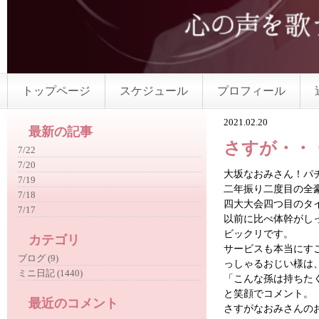
トップページ
スケジュール
プロフィール
2021.02.20
最新の記事
さすが・・
7/22
7/20
大坂なおみさん！パ
7/19
二年振り二度目の全
7/18
四大大会四つ目のタ
7/17
以前に比べ体幹がし
ビックリです。
カテゴリ
サービスも本当にす
ブログ (9)
っしゃるおじい様は
ミニ日記 (1440)
「こんな孫は持ちた
と笑顔でコメント。
最近のコメント
さすがなおみさんの