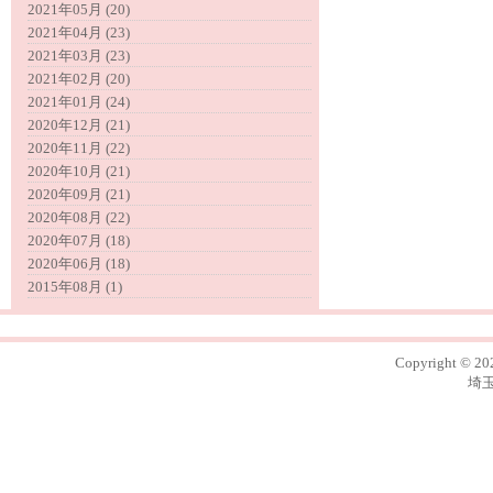
2021年05月 (20)
2021年04月 (23)
2021年03月 (23)
2021年02月 (20)
2021年01月 (24)
2020年12月 (21)
2020年11月 (22)
2020年10月 (21)
2020年09月 (21)
2020年08月 (22)
2020年07月 (18)
2020年06月 (18)
2015年08月 (1)
Copyright © 2
埼玉