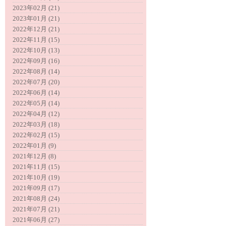
2023年02月 (21)
2023年01月 (21)
2022年12月 (21)
2022年11月 (15)
2022年10月 (13)
2022年09月 (16)
2022年08月 (14)
2022年07月 (20)
2022年06月 (14)
2022年05月 (14)
2022年04月 (12)
2022年03月 (18)
2022年02月 (15)
2022年01月 (9)
2021年12月 (8)
2021年11月 (15)
2021年10月 (19)
2021年09月 (17)
2021年08月 (24)
2021年07月 (21)
2021年06月 (27)