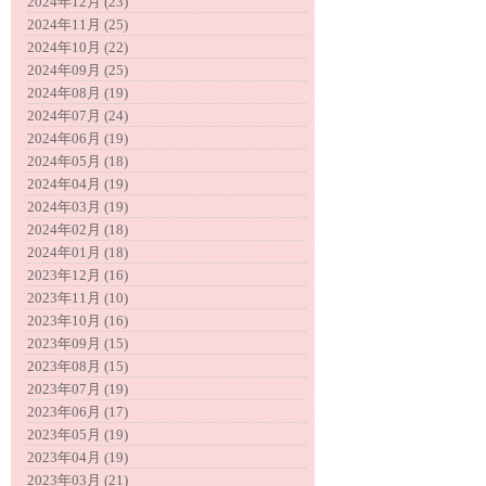
2024年12月 (23)
2024年11月 (25)
2024年10月 (22)
2024年09月 (25)
2024年08月 (19)
2024年07月 (24)
2024年06月 (19)
2024年05月 (18)
2024年04月 (19)
2024年03月 (19)
2024年02月 (18)
2024年01月 (18)
2023年12月 (16)
2023年11月 (10)
2023年10月 (16)
2023年09月 (15)
2023年08月 (15)
2023年07月 (19)
2023年06月 (17)
2023年05月 (19)
2023年04月 (19)
2023年03月 (21)