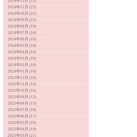
2024年12月 (23)
2024年11月 (25)
2024年10月 (22)
2024年09月 (25)
2024年08月 (19)
2024年07月 (24)
2024年06月 (19)
2024年05月 (18)
2024年04月 (19)
2024年03月 (19)
2024年02月 (18)
2024年01月 (18)
2023年12月 (16)
2023年11月 (10)
2023年10月 (16)
2023年09月 (15)
2023年08月 (15)
2023年07月 (19)
2023年06月 (17)
2023年05月 (19)
2023年04月 (19)
2023年03月 (21)