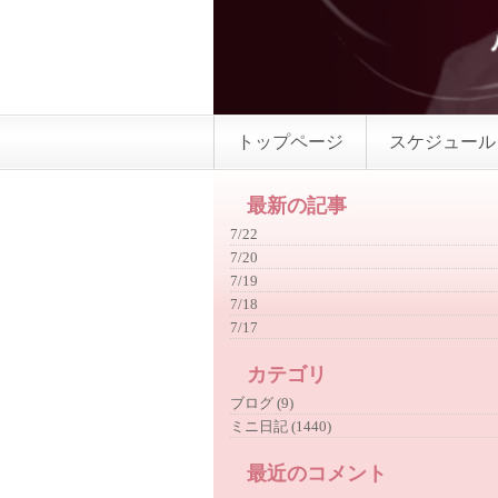
トップページ
スケジュール
最新の記事
7/22
7/20
7/19
7/18
7/17
カテゴリ
ブログ (9)
ミニ日記 (1440)
最近のコメント