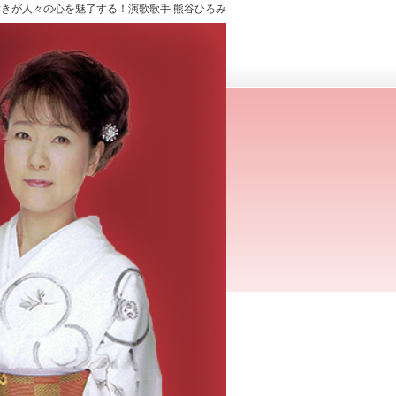
きが人々の心を魅了する！演歌歌手 熊谷ひろみ