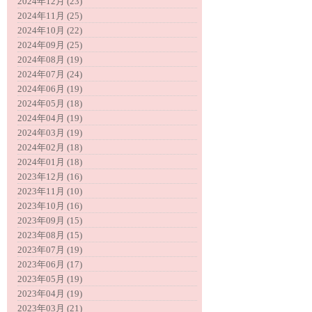
2024年12月 (23)
2024年11月 (25)
2024年10月 (22)
2024年09月 (25)
2024年08月 (19)
2024年07月 (24)
2024年06月 (19)
2024年05月 (18)
2024年04月 (19)
2024年03月 (19)
2024年02月 (18)
2024年01月 (18)
2023年12月 (16)
2023年11月 (10)
2023年10月 (16)
2023年09月 (15)
2023年08月 (15)
2023年07月 (19)
2023年06月 (17)
2023年05月 (19)
2023年04月 (19)
2023年03月 (21)