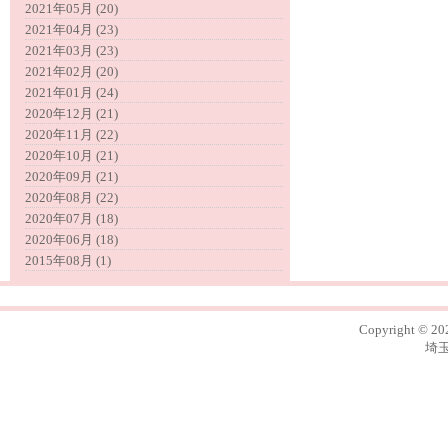
2021年05月 (20)
2021年04月 (23)
2021年03月 (23)
2021年02月 (20)
2021年01月 (24)
2020年12月 (21)
2020年11月 (22)
2020年10月 (21)
2020年09月 (21)
2020年08月 (22)
2020年07月 (18)
2020年06月 (18)
2015年08月 (1)
Copyright © 2
埼玉