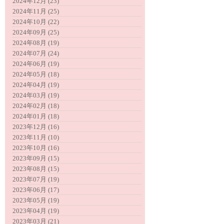
2024年12月 (23)
2024年11月 (25)
2024年10月 (22)
2024年09月 (25)
2024年08月 (19)
2024年07月 (24)
2024年06月 (19)
2024年05月 (18)
2024年04月 (19)
2024年03月 (19)
2024年02月 (18)
2024年01月 (18)
2023年12月 (16)
2023年11月 (10)
2023年10月 (16)
2023年09月 (15)
2023年08月 (15)
2023年07月 (19)
2023年06月 (17)
2023年05月 (19)
2023年04月 (19)
2023年03月 (21)