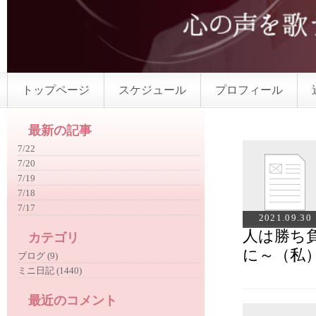
トップページ
スケジュール
プロフィール
最新の記事
7/22
7/20
7/19
7/18
7/17
2021.09.30
人は勝ち
カテゴリ
に～（私
ブログ (9)
ミニ日記 (1440)
最近のコメント