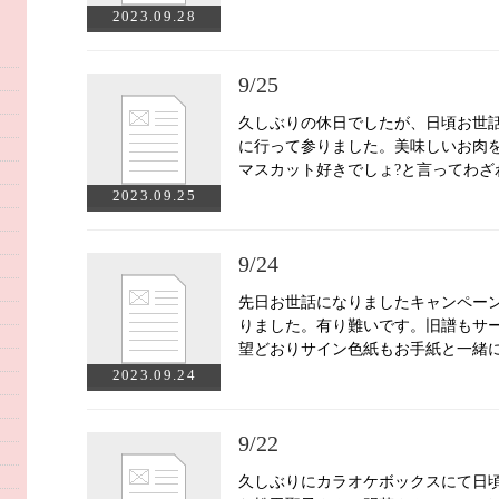
2023.09.28
9/25
久しぶりの休日でしたが、日頃お世
に行って参りました。美味しいお肉
マスカット好きでしょ?と言ってわざ
2023.09.25
9/24
先日お世話になりましたキャンペー
りました。有り難いです。旧譜もサ
望どおりサイン色紙もお手紙と一緒
2023.09.24
9/22
久しぶりにカラオケボックスにて日