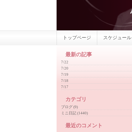
トップページ
スケジュール
最新の記事
7/22
7/20
7/19
7/18
7/17
カテゴリ
ブログ (9)
ミニ日記 (1440)
最近のコメント