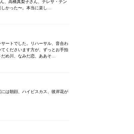
さん、高橋真梨子さん、テレサ・テン
楽しかった〜。本当に楽し…
ンサートでした。リハーサル、音合わ
いてくださいます方が、ずっとお手拍
さだめ川、なみだ恋、ああそ…
庭には朝顔、ハイビスカス、彼岸花が