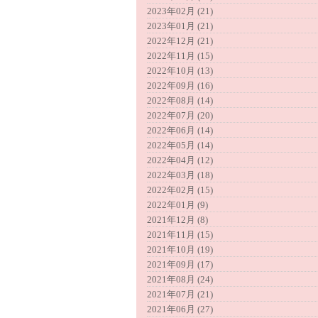
2023年02月 (21)
2023年01月 (21)
2022年12月 (21)
2022年11月 (15)
2022年10月 (13)
2022年09月 (16)
2022年08月 (14)
2022年07月 (20)
2022年06月 (14)
2022年05月 (14)
2022年04月 (12)
2022年03月 (18)
2022年02月 (15)
2022年01月 (9)
2021年12月 (8)
2021年11月 (15)
2021年10月 (19)
2021年09月 (17)
2021年08月 (24)
2021年07月 (21)
2021年06月 (27)