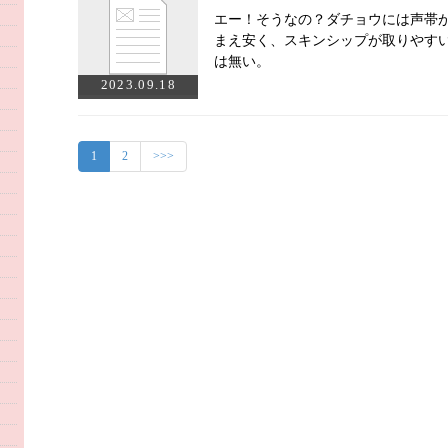
エー！そうなの？ダチョウには声帯
まえ安く、スキンシップが取りやす
は無い。
2023.09.18
1
2
>>>