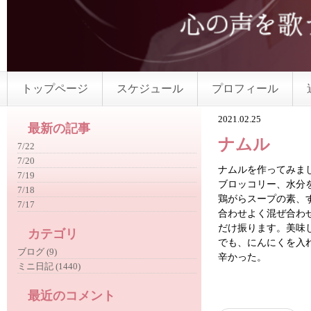
トップページ
スケジュール
プロフィール
2021.02.25
最新の記事
ナムル
7/22
7/20
ナムルを作ってみま
7/19
ブロッコリー、水分
7/18
鶏がらスープの素、
7/17
合わせよく混ぜ合わ
だけ振ります。美味
カテゴリ
でも、にんにくを入
ブログ (9)
辛かった。
ミニ日記 (1440)
最近のコメント