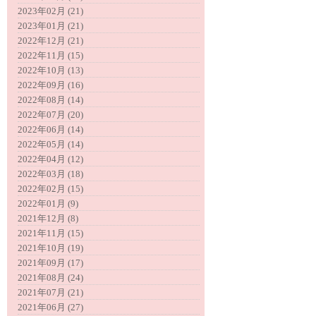
2023年02月 (21)
2023年01月 (21)
2022年12月 (21)
2022年11月 (15)
2022年10月 (13)
2022年09月 (16)
2022年08月 (14)
2022年07月 (20)
2022年06月 (14)
2022年05月 (14)
2022年04月 (12)
2022年03月 (18)
2022年02月 (15)
2022年01月 (9)
2021年12月 (8)
2021年11月 (15)
2021年10月 (19)
2021年09月 (17)
2021年08月 (24)
2021年07月 (21)
2021年06月 (27)