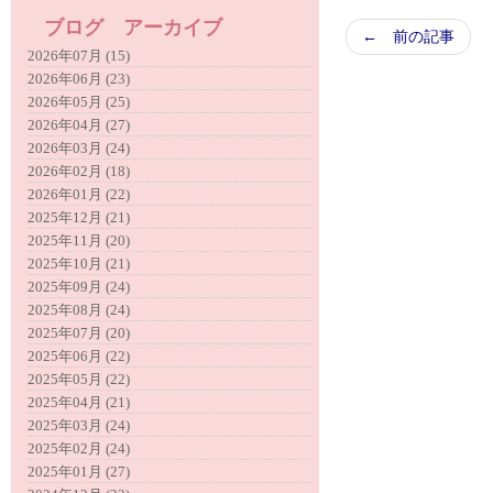
ブログ アーカイブ
← 前の記事
2026年07月 (15)
2026年06月 (23)
2026年05月 (25)
2026年04月 (27)
2026年03月 (24)
2026年02月 (18)
2026年01月 (22)
2025年12月 (21)
2025年11月 (20)
2025年10月 (21)
2025年09月 (24)
2025年08月 (24)
2025年07月 (20)
2025年06月 (22)
2025年05月 (22)
2025年04月 (21)
2025年03月 (24)
2025年02月 (24)
2025年01月 (27)