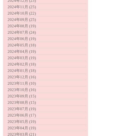
2024年12月 (23)
2024年11月 (25)
2024年10月 (22)
2024年09月 (25)
2024年08月 (19)
2024年07月 (24)
2024年06月 (19)
2024年05月 (18)
2024年04月 (19)
2024年03月 (19)
2024年02月 (18)
2024年01月 (18)
2023年12月 (16)
2023年11月 (10)
2023年10月 (16)
2023年09月 (15)
2023年08月 (15)
2023年07月 (19)
2023年06月 (17)
2023年05月 (19)
2023年04月 (19)
2023年03月 (21)