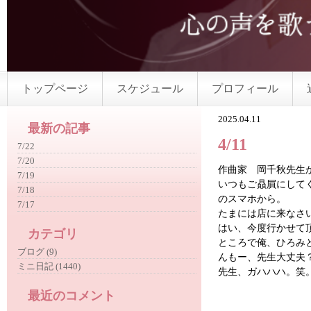
トップページ
スケジュール
プロフィール
2025.04.11
最新の記事
4/11
7/22
7/20
作曲家 岡千秋先生
7/19
いつもご贔屓にして
7/18
のスマホから。
7/17
たまには店に来なさ
はい、今度行かせて
カテゴリ
ところで俺、ひろみ
ブログ (9)
んもー、先生大丈夫
ミニ日記 (1440)
先生、ガハハハ。笑
最近のコメント